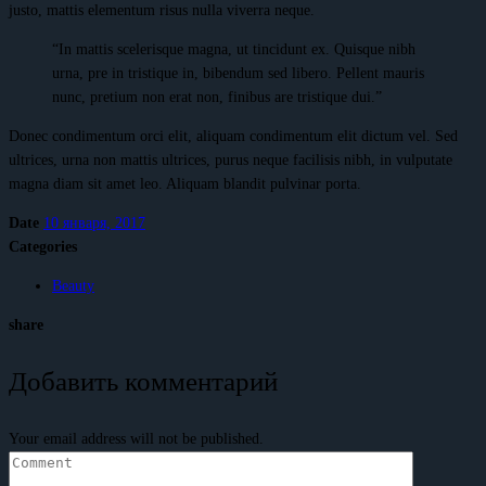
justo, mattis elementum risus nulla viverra neque.
“In mattis scelerisque magna, ut tincidunt ex. Quisque nibh
urna, pre in tristique in, bibendum sed libero. Pellent mauris
nunc, pretium non erat non, finibus are tristique dui.”
Donec condimentum orci elit, aliquam condimentum elit dictum vel. Sed
ultrices, urna non mattis ultrices, purus neque facilisis nibh, in vulputate
magna diam sit amet leo. Aliquam blandit pulvinar porta.
Date
10 января, 2017
Categories
Beauty
share
Добавить комментарий
Your email address will not be published.