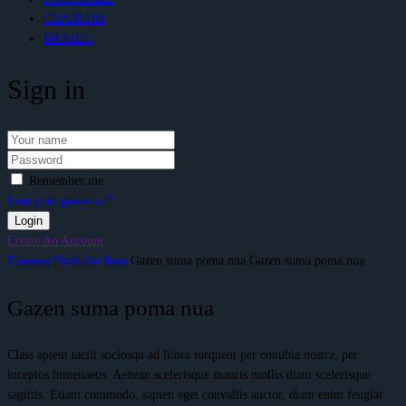
СПАЛЬНИ
БИЗНЕС
Sign in
Remember me
Lost your password?
Create An Account
Главная
Portfolio Item
Gazen suma poma nua
Gazen suma poma nua
Gazen suma poma nua
Class aptent taciti sociosqu ad litora torquent per conubia nostra, per
inceptos himenaeos. Aenean scelerisque mauris mollis diam scelerisque
sagittis. Etiam commodo, sapien eget convallis auctor, diam enim feugiat