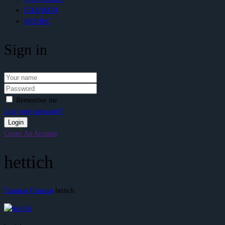
СПАЛЬНИ
БИЗНЕС
Sign in
Remember me
Lost your password?
Create An Account
hettich
Главная
Главная
hettich