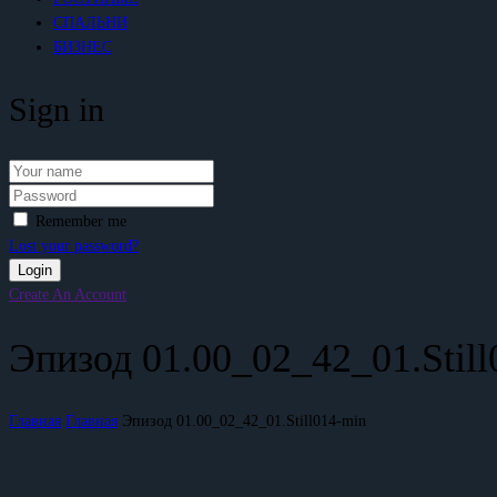
СПАЛЬНИ
БИЗНЕС
Sign in
Remember me
Lost your password?
Create An Account
Эпизод 01.00_02_42_01.Still
Главная
Главная
Эпизод 01.00_02_42_01.Still014-min