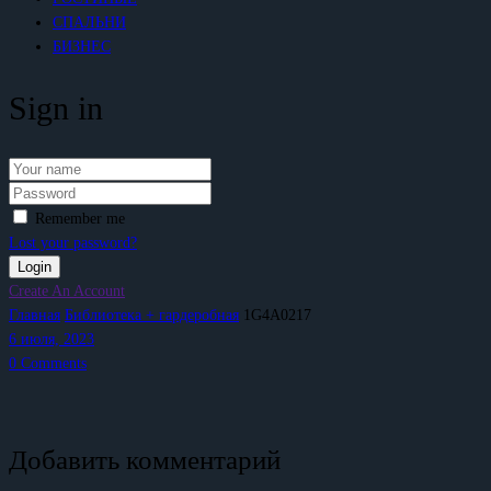
СПАЛЬНИ
БИЗНЕС
Sign in
Remember me
Lost your password?
Create An Account
Главная
Библиотека + гардеробная
1G4A0217
6 июля, 2023
0
Comments
Добавить комментарий